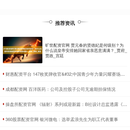
推荐资讯
旷世配资官网 贾元春的贤德妃是何级别？为
什么说皇帝安排她回家省亲恶意满满？_贾府_
贾政_宫廷
​财惠配资平台 147枚奖牌收官&#32;中国青少年力量闪耀赛场——巴林亚青会中国代表团综述
​成都配资网 百洋医药：公司及控股子公司无逾期担保情况
​操盘所配资官网 《辐射》系列或迎新篇：B社设计总监透露《辐射5》将突破传统剧情框架
​360股票配资官网 银河微电：选举孟浪先生为职工代表董事