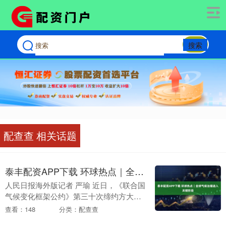
搜索
配查查 相关话题
泰丰配资APP下载 环球热点｜全球气候治理进入关键阶段
人民日报海外版记者 严瑜 近日，《联合国
气候变化框架公约》第三十次缔约方大会
（COP30）在巴西贝伦闭幕。各国同意采
查看：148
分类：配查查
取措施加快实施气候行动，审查相关贸易