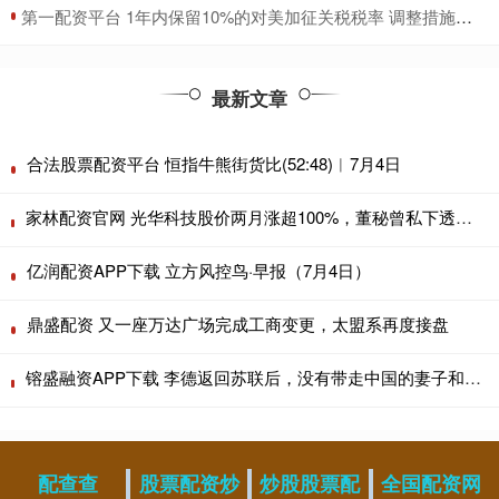
​第一配资平台 1年内保留10%的对美加征关税税率 调整措施公告发布
最新文章
合法股票配资平台 恒指牛熊街货比(52:48)︱7月4日
家林配资官网 光华科技股价两月涨超100%，董秘曾私下透露固态电池材料产能被警示
亿润配资APP下载 立方风控鸟·早报（7月4日）
鼎盛配资 又一座万达广场完成工商变更，太盟系再度接盘
镕盛融资APP下载 李德返回苏联后，没有带走中国的妻子和儿子，后来过得怎样了？
配查查
股票配资炒
炒股股票配
全国配资网