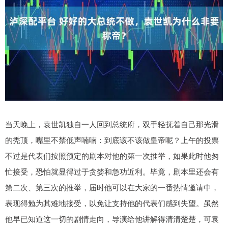
当天晚上，袁世凯独自一人回到总统府，双手轻抚着自己那光滑
的秃顶，嘴里不禁低声喃喃：到底该不该做皇帝呢？上午的投票
不过是代表们按照预定的剧本对他的第一次推举，如果此时他匆
忙接受，恐怕就显得过于贪婪和急功近利。毕竟，剧本里还会有
第二次、第三次的推举，届时他可以在大家的一番热情邀请中，
表现得勉为其难地接受，以免让支持他的代表们感到失望。虽然
他早已知道这一切的剧情走向，导演给他讲解得清清楚楚，可袁