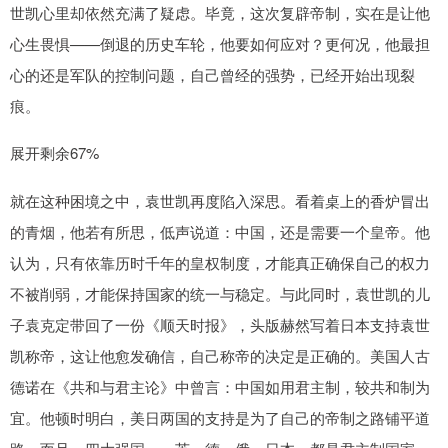
世凯心里却依然充满了疑虑。毕竟，这次复辟帝制，实在是让他
心生畏惧——倒退的历史车轮，他要如何应对？更何况，他最担
心的还是军队的控制问题，自己曾经的强势，已经开始出现裂
痕。
展开剩余67%
就在这种困境之中，袁世凯再度陷入深思。看着桌上的香炉冒出
的青烟，他若有所思，低声说道：中国，还是需要一个皇帝。他
认为，只有依靠历时千年的皇权制度，才能真正确保自己的权力
不被削弱，才能保持国家的统一与稳定。与此同时，袁世凯的儿
子袁克定带回了一份《顺天时报》，头版赫然写着日本支持袁世
凯称帝，这让他愈发确信，自己称帝的决定是正确的。美国人古
德诺在《共和与君主论》中曾言：中国如用君主制，较共和制为
宜。他顿时明白，美日两国的支持是为了自己的帝制之路铺平道