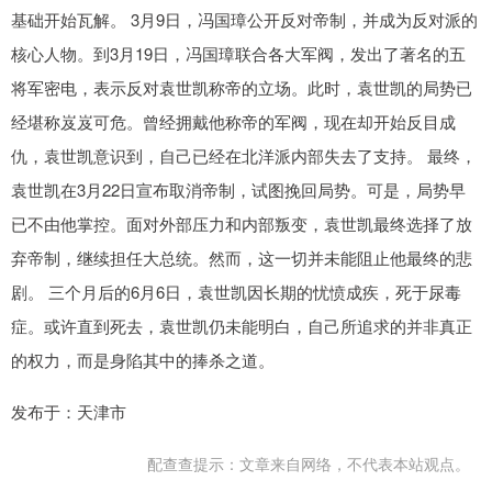
基础开始瓦解。 3月9日，冯国璋公开反对帝制，并成为反对派的
核心人物。到3月19日，冯国璋联合各大军阀，发出了著名的五
将军密电，表示反对袁世凯称帝的立场。此时，袁世凯的局势已
经堪称岌岌可危。曾经拥戴他称帝的军阀，现在却开始反目成
仇，袁世凯意识到，自己已经在北洋派内部失去了支持。 最终，
袁世凯在3月22日宣布取消帝制，试图挽回局势。可是，局势早
已不由他掌控。面对外部压力和内部叛变，袁世凯最终选择了放
弃帝制，继续担任大总统。然而，这一切并未能阻止他最终的悲
剧。 三个月后的6月6日，袁世凯因长期的忧愤成疾，死于尿毒
症。或许直到死去，袁世凯仍未能明白，自己所追求的并非真正
的权力，而是身陷其中的捧杀之道。
发布于：天津市
配查查提示：文章来自网络，不代表本站观点。