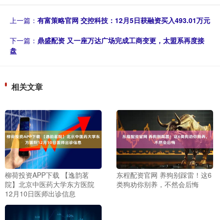
上一篇：
有富策略官网 交控科技：12月5日获融资买入493.01万元
下一篇：
鼎盛配资 又一座万达广场完成工商变更，太盟系再度接
盘
相关文章
柳荷投资APP下载 【逸韵茗
东程配资官网 养狗别踩雷！这6
院】北京中医药大学东方医院
类狗劝你别养，不然会后悔
12月10日医师出诊信息