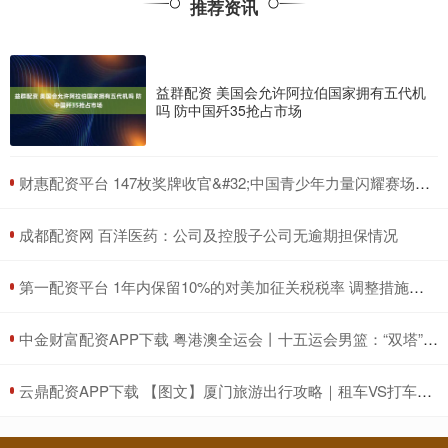
推荐资讯
益群配资 美国会允许阿拉伯国家拥有五代机
吗 防中国歼35抢占市场
​财惠配资平台 147枚奖牌收官&#32;中国青少年力量闪耀赛场——巴林亚青会中国代表团综述
​成都配资网 百洋医药：公司及控股子公司无逾期担保情况
​第一配资平台 1年内保留10%的对美加征关税税率 调整措施公告发布
​中金财富配资APP下载 粤港澳全运会丨十五运会男篮：“双塔”助四川队提前晋级
​云鼎配资APP下载 【图文】厦门旅游出行攻略｜租车VS打车，算完这笔账才知道怎么选最划算！