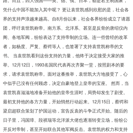
路。而且，四大强国——英、德、俄、日本，都是君主制国家，
凭什么中国不能加入其中呢？ 更让袁世凯感到欣慰的是，社会各
界的支持声浪越来越高。自8月份以来，社会各界纷纷成立了请愿
团，呼吁袁世凯称帝。南方系、北洋系、甚至是反骨的唐绍仪内
阁、各地军阀，纷纷表达了支持帝制的立场。连一些曾经的改革
者，如杨度、严复、蔡锷等人，也签署了支持袁世凯称帝的文
书。 当袁世凯看到这份支持的力量，他终于决定接受大家的推
举。12月12日，1993名国民代表再次齐聚一堂，按照剧本的要
求，请求袁世凯称帝。面对这番推举，袁世凯大方地接受了，心
中似乎已没有任何顾虑，决定自豪地登上皇帝的宝座。 然而，当
袁世凯喜滋滋地准备开始他的皇帝生涯时，局势却发生了剧变。
最初支持他的各方力量，开始悄然行动起来。12月15日，蔡锷和
梁启超联合策划了护国运动，宣告反袁的斗争正式开始。随后的
日子里，冯国璋、段祺瑞等北洋派大佬也逐渐转变立场，纷纷公
开反对帝制，甚至开始联合其他军阀反击。袁世凯的权力和支持