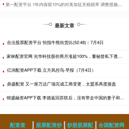
​第一配资平台 1年内保留10%的对美加征关税税率 调整措施公告发布
最新文章
合法股票配资平台 恒指牛熊街货比(52:48)︱7月4日
家林配资官网 光华科技股价两月涨超100%，董秘曾私下透露固态电池材料产能被警示
亿润配资APP下载 立方风控鸟·早报（7月4日）
鼎盛配资 又一座万达广场完成工商变更，太盟系再度接盘
镕盛融资APP下载 李德返回苏联后，没有带走中国的妻子和儿子，后来过得怎样了？
配查查
股票配资炒
炒股股票配
全国配资网