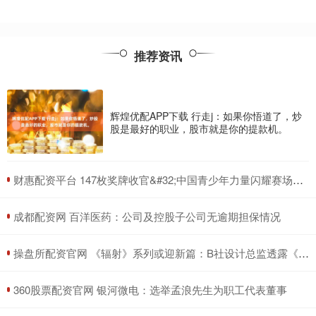
推荐资讯
辉煌优配APP下载 行走j：如果你悟道了，炒
股是最好的职业，股市就是你的提款机。
​财惠配资平台 147枚奖牌收官&#32;中国青少年力量闪耀赛场——巴林亚青会中国代表团综述
​成都配资网 百洋医药：公司及控股子公司无逾期担保情况
​操盘所配资官网 《辐射》系列或迎新篇：B社设计总监透露《辐射5》将突破传统剧情框架
​360股票配资官网 银河微电：选举孟浪先生为职工代表董事