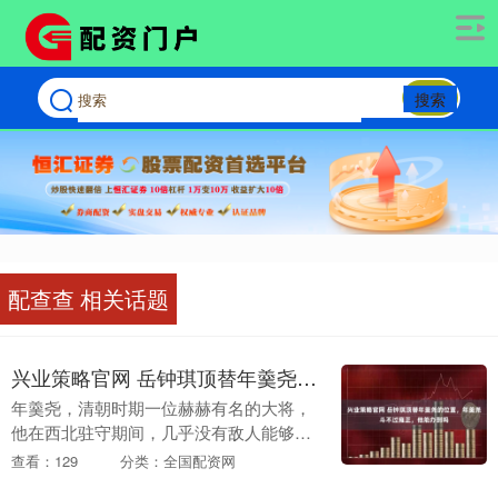
搜索
配查查 相关话题
兴业策略官网 岳钟琪顶替年羹尧的位置，年羹尧斗不过雍正，他能办到吗
年羹尧，清朝时期一位赫赫有名的大将，
他在西北驻守期间，几乎没有敌人能够踏
进边疆半步，这也使得他在百姓心中树立
查看：129
分类：全国配资网
了极高的威望，他的地位几乎无人能及。