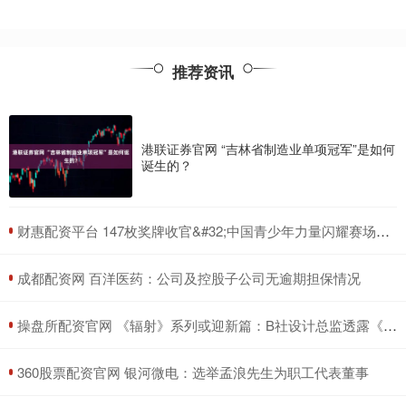
推荐资讯
港联证券官网 “吉林省制造业单项冠军”是如何
诞生的？
​财惠配资平台 147枚奖牌收官&#32;中国青少年力量闪耀赛场——巴林亚青会中国代表团综述
​成都配资网 百洋医药：公司及控股子公司无逾期担保情况
​操盘所配资官网 《辐射》系列或迎新篇：B社设计总监透露《辐射5》将突破传统剧情框架
​360股票配资官网 银河微电：选举孟浪先生为职工代表董事