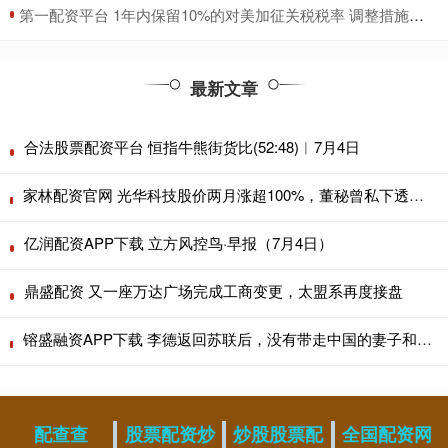
​第一配资平台 1年内保留10%的对美加征关税税率 调整措施公告发布
最新文章
合法股票配资平台 恒指牛熊街货比(52:48)︱7月4日
家林配资官网 光华科技股价两月涨超100%，董秘曾私下透露固态电池材料产能被警示
亿润配资APP下载 立方风控鸟·早报（7月4日）
鼎盛配资 又一座万达广场完成工商变更，太盟系再度接盘
镕盛融资APP下载 李德返回苏联后，没有带走中国的妻子和儿子，后来过得怎样了？
配查查
股票配资炒
炒股股票配
全国配资网