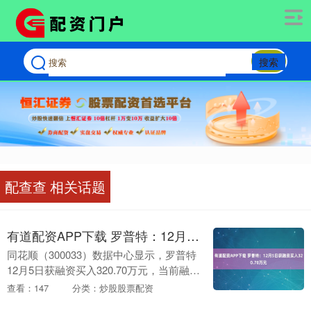
搜索
配查查 相关话题
有道配资APP下载 罗普特：12月5日获融资买入320.70万元
同花顺（300033）数据中心显示，罗普特
12月5日获融资买入320.70万元，当前融资
余额5609.72万元，占流通市值的2.05%，
查看：147
分类：炒股股票配资
超过历史50%分位水平。....