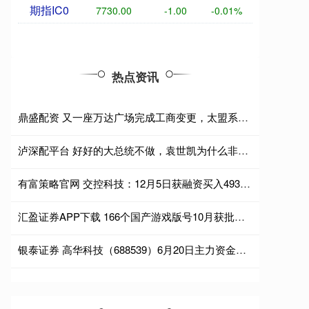
期指IC0
7730.00
-1.00
-0.01%
热点资讯
鼎盛配资 又一座万达广场完成工商变更，太盟系再度接盘
泸深配平台 好好的大总统不做，袁世凯为什么非要称帝？
有富策略官网 交控科技：12月5日获融资买入493.01万元
汇盈证券APP下载 166个国产游戏版号10月获批，企查查：今年注册量已超去年全年
银泰证券 高华科技（688539）6月20日主力资金净卖出558.98万元