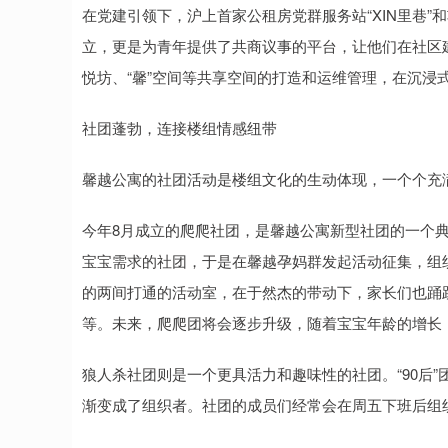
在党建引领下，沪上首家公租房党群服务站“XIN里巷”
立，更是为青年提供了共商议事的平台，让他们在社区建
悦坊、“馨”空间等共享空间的打造和运维管理，在沉浸
社团蓬勃，连接楼组情感纽带
馨越公寓的社团活动是楼组文化的生动体现，一个个充
今年8月成立的爬爬社团，是馨越公寓新型社团的一个典
宝宝需求的社团，于是在馨越孕妈群发起活动征集，组
的两间打通的活动室，在于然杰的带动下，家长们也踊
等。未来，爬爬团将会逐步升级，随着宝宝年龄的增长，
狼人杀社团则是一个更具活力和趣味性的社团。“90后
渐变成了组织者。社团的成员们经常会在周五下班后组