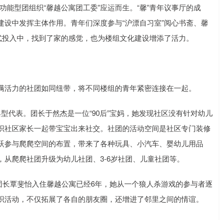
和功能型团组织“馨越公寓团工委”应运而生。“馨”青年议事厅的成
设中发挥主体作用。青年们深度参与“沪漂自习室”阅心书斋、馨
式投入中，找到了家的感觉，也为楼组文化建设增添了活力。
满活力的社团如同纽带，将不同楼组的青年紧密连接在一起。
型代表。团长于然杰是一位“90后”宝妈，她发现社区没有针对幼儿
织社区家长一起带宝宝出来社交。社团的活动空间是社区专门装修
跃参与爬爬空间的布置，带来了各种玩具、小汽车、婴幼儿用品
从爬爬社团升级为幼儿社团、3-6岁社团、儿童社团等。
”团长覃斐怡入住馨越公寓已经6年，她从一个狼人杀游戏的参与者逐
织活动，不仅拓展了各自的朋友圈，还增进了邻里之间的情谊。