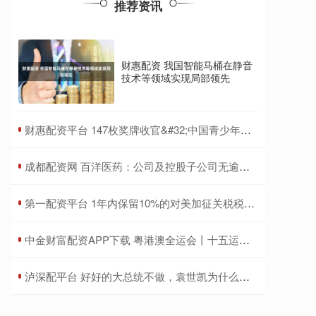
推荐资讯
财惠配资 我国智能马桶在静音
技术等领域实现局部领先
​财惠配资平台 147枚奖牌收官&#32;中国青少年力量闪耀赛场——巴林亚青会中国代表团综述
​成都配资网 百洋医药：公司及控股子公司无逾期担保情况
​第一配资平台 1年内保留10%的对美加征关税税率 调整措施公告发布
​中金财富配资APP下载 粤港澳全运会丨十五运会男篮：“双塔”助四川队提前晋级
​泸深配平台 好好的大总统不做，袁世凯为什么非要称帝？