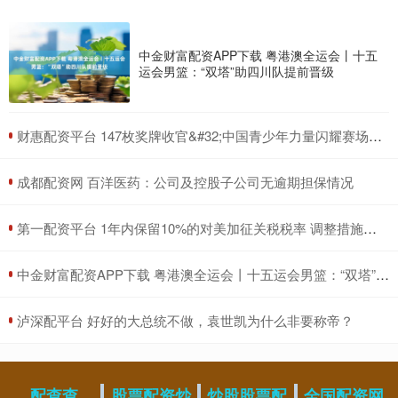
中金财富配资APP下载 粤港澳全运会丨十五
运会男篮：“双塔”助四川队提前晋级
​财惠配资平台 147枚奖牌收官&#32;中国青少年力量闪耀赛场——巴林亚青会中国代表团综述
​成都配资网 百洋医药：公司及控股子公司无逾期担保情况
​第一配资平台 1年内保留10%的对美加征关税税率 调整措施公告发布
​中金财富配资APP下载 粤港澳全运会丨十五运会男篮：“双塔”助四川队提前晋级
​泸深配平台 好好的大总统不做，袁世凯为什么非要称帝？
配查查
股票配资炒
炒股股票配
全国配资网