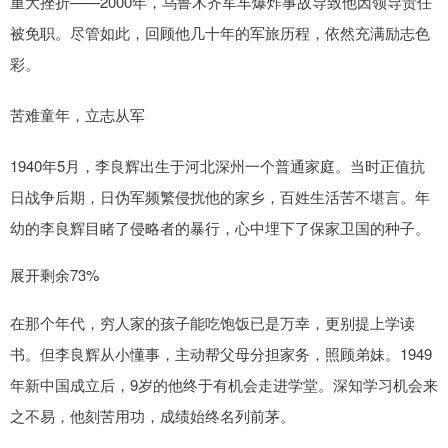
重大挫折——2000年，乌鲁木齐军车爆炸事故导致他因领导责任
被免职。尽管如此，回顾他几十年的军旅历程，依然充满励志色
彩。
苦难童年，立志从军
1940年5月，李良辉出生于河北深州一个普通家庭。当时正值抗
日战争后期，日伪军频繁侵扰他的家乡，百姓生活苦不堪言。年
幼的李良辉目睹了侵略者的暴行，心中埋下了保家卫国的种子。
展开剩余73%
在那个年代，穷人家的孩子能吃饱饭已是万幸，更别提上学读
书。但李良辉从小懂事，主动帮父母分担家务，照顾弟妹。1949
年新中国成立后，9岁的他终于有机会走进学堂。深知学习机会来
之不易，他刻苦用功，成绩始终名列前茅。