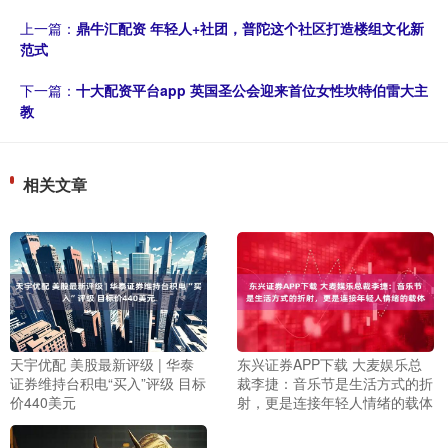
上一篇：
鼎牛汇配资 年轻人+社团，普陀这个社区打造楼组文化新
范式
下一篇：
十大配资平台app 英国圣公会迎来首位女性坎特伯雷大主
教
相关文章
天宇优配 美股最新评级 | 华泰
东兴证券APP下载 大麦娱乐总
证券维持台积电“买入”评级 目标
裁李捷：音乐节是生活方式的折
价440美元
射，更是连接年轻人情绪的载体